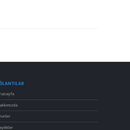
ĞLANTILAR
nasayfa
akkımızda
rünler
ayilikler