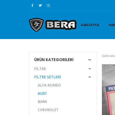
ANASAYFA
HAK
Göre sıra
ÜRÜN KATEGORILERI
FİLTRE
FİLTRE SETLERİ
ALFA ROMEO
AUDİ
BMW
CHEVROLET