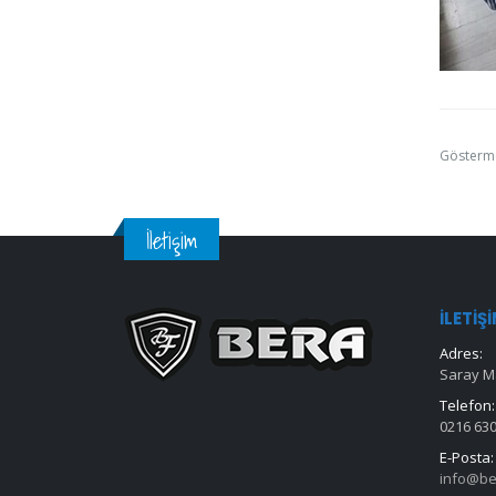
Gösterm
İletişim
İLETIŞ
Adres:
Saray Ma
Telefon:
0216 630
E-Posta:
info@be