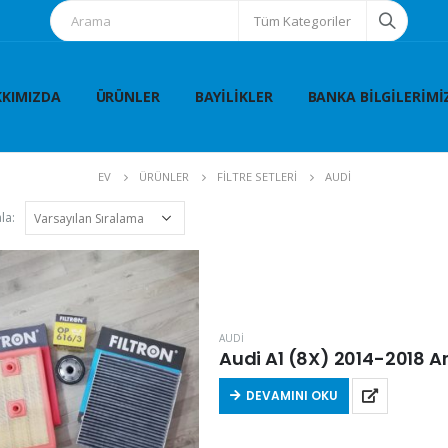
Tüm Kategoriler
KIMIZDA
ÜRÜNLER
BAYILIKLER
BANKA BILGILERIMI
EV
ÜRÜNLER
FİLTRE SETLERİ
AUDİ
la:
AUDİ
Audi A1 (8X) 2014-2018 Aras
DEVAMINI OKU