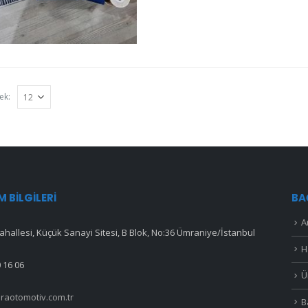
ek:
IM BILGILERI
BA
A
hallesi, Küçük Sanayi Sitesi, B Blok, No:36 Ümraniye/İstanbul
H
 16 06
Ü
raotomotiv.com.tr
B