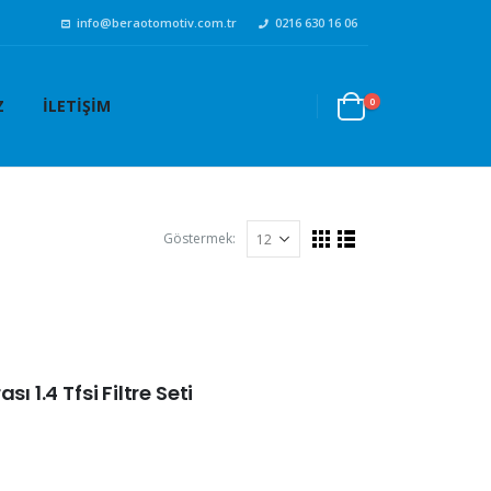
info@beraotomotiv.com.tr
0216 630 16 06
0
Z
İLETIŞIM
Göstermek:
ı 1.4 Tfsi Filtre Seti