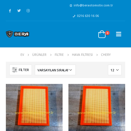
info@beraotomotiv.com.tr
0216 630 16 06
0
EV
ÜRÜNLER
FİLTRE
HAVA FİLTRESİ
CHERY
FILTER