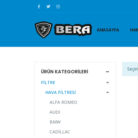
ANASAYFA
HAK
Seçim
ÜRÜN KATEGORILERI
FİLTRE
HAVA FİLTRESİ
ALFA ROMEO
AUDI
BMW
CADİLLAC