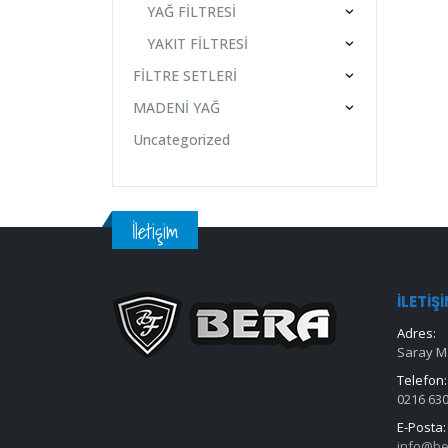
YAĞ FİLTRESİ
YAKIT FİLTRESİ
FİLTRE SETLERİ
MADENİ YAĞ
Uncategorized
İletişim
İLETIŞ
Adres:
Saray Ma
Telefon:
0216 630
E-Posta:
info@be