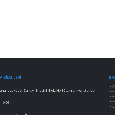
IM BILGILERI
BA
A
hallesi, Küçük Sanayi Sitesi, B Blok, No:36 Ümraniye/İstanbul
H
 16 06
Ü
raotomotiv.com.tr