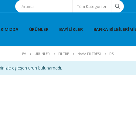
Tüm Kategoriler
KIMIZDA
ÜRÜNLER
BAYILIKLER
BANKA BILGILERIMI
EV
ÜRÜNLER
FİLTRE
HAVA FİLTRESİ
DS
inizle eşleşen ürün bulunamadı.