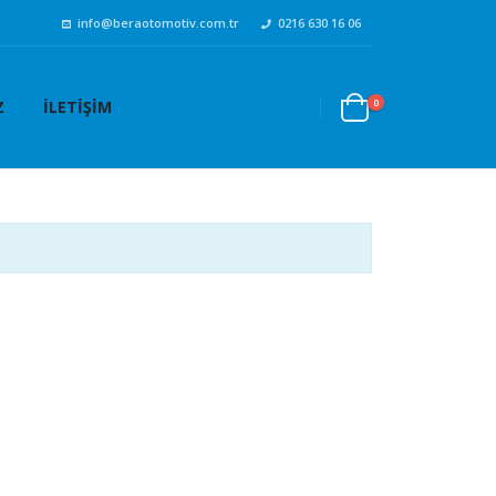
info@beraotomotiv.com.tr
0216 630 16 06
0
Z
İLETIŞIM