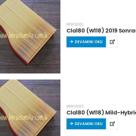
MERCEDES
Cla180 (W118) 2019 Sonras
DEVAMINI OKU
MERCEDES
Cla180 (W118) Mild-Hybrid
DEVAMINI OKU