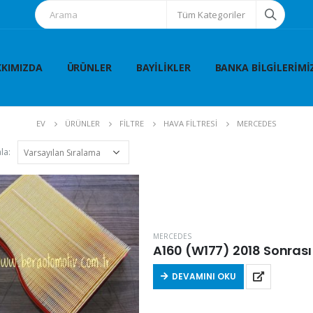
Tüm Kategoriler
KIMIZDA
ÜRÜNLER
BAYILIKLER
BANKA BILGILERIMI
EV
ÜRÜNLER
FİLTRE
HAVA FİLTRESİ
MERCEDES
la:
MERCEDES
A160 (W177) 2018 Sonrası 
DEVAMINI OKU