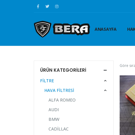
ANASAYFA
HAK
Göre sıra
ÜRÜN KATEGORILERI
FİLTRE
HAVA FİLTRESİ
ALFA ROMEO
AUDI
BMW
CADİLLAC