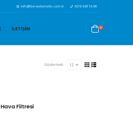
info@beraotomotiv.com.tr
0216 630 16 06
0
Z
İLETIŞIM
Göstermek:
Hava Filtresi