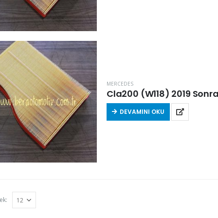
MERCEDES
Cla200 (W118) 2019 Sonras
DEVAMINI OKU
ek: