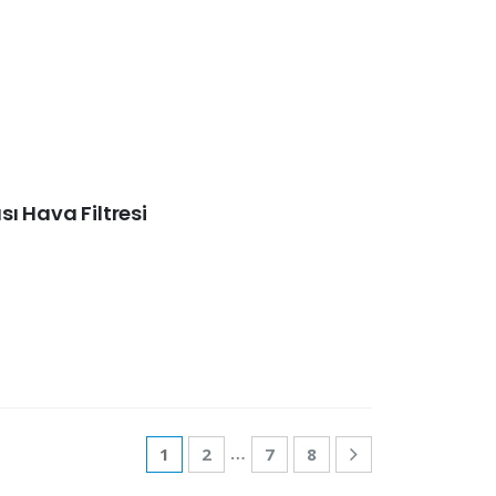
ı Hava Filtresi
…
1
2
7
8