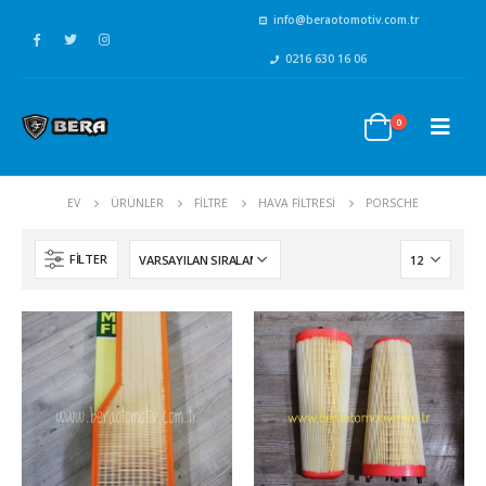
info@beraotomotiv.com.tr
0216 630 16 06
0
EV
ÜRÜNLER
FİLTRE
HAVA FİLTRESİ
PORSCHE
FILTER