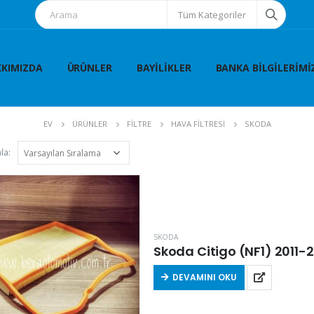
Tüm Kategoriler
KIMIZDA
ÜRÜNLER
BAYILIKLER
BANKA BILGILERIMI
EV
ÜRÜNLER
FİLTRE
HAVA FİLTRESİ
SKODA
la:
SKODA
Skoda Citigo (NF1) 2011-20
DEVAMINI OKU