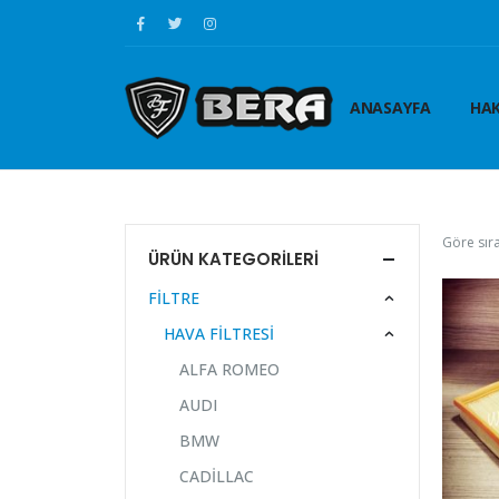
ANASAYFA
HAK
Göre sıra
ÜRÜN KATEGORILERI
FİLTRE
HAVA FİLTRESİ
ALFA ROMEO
AUDI
BMW
CADİLLAC