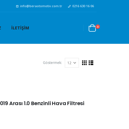
info@beraotomotiv.com.tr
0216 630 16 06
0
Z
İLETIŞIM
Göstermek:
19 Arası 1.0 Benzinli Hava Filtresi