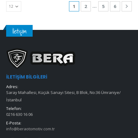
…
1
2
5
6
İletişim
İLETIŞIM BILGILERI
Adres:
Saray Mahallesi, Küçük Sanayi Sitesi, B Blok, No:36 Ümraniye/
İstanbul
Telefon:
0216 630 16 06
E-Posta:
info@beraotomotiv.com.tr