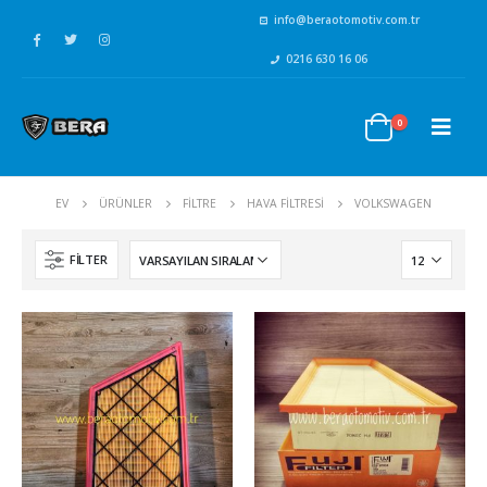
info@beraotomotiv.com.tr
0216 630 16 06
0
EV
ÜRÜNLER
FİLTRE
HAVA FİLTRESİ
VOLKSWAGEN
FILTER