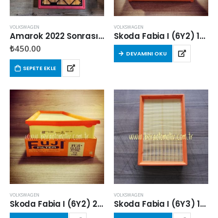
VOLKSWAGEN
VOLKSWAGEN
Amarok 2022 Sonrası 2.0 EcoBlue Hava Filtresi
Skoda Fabia I (6Y2) 1999-2008 Arası 1.4 Dizel Hava Filtresi
₺
450.00
DEVAMINI OKU
SEPETE EKLE
VOLKSWAGEN
VOLKSWAGEN
Skoda Fabia I (6Y2) 2001-2007 Arası 1.2 Benzinli Hava Filtresi
Skoda Fabia I (6Y3) 1999-2007 Arası 1.4 16V Benzinli Hava Filtresi