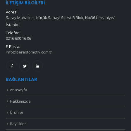
İLETIŞIM BILGILERI
Adres:
Saray Mahallesi, Küçük Sanayi Sitesi, B Blok, No:36 Ümraniye/
İstanbul
Telefon:
0216 630 16 06
E-Posta:
info@beraotomotiv.com.tr
BAĞLANTILAR
Anasayfa
Hakkımızda
Ürünler
Bayilikler