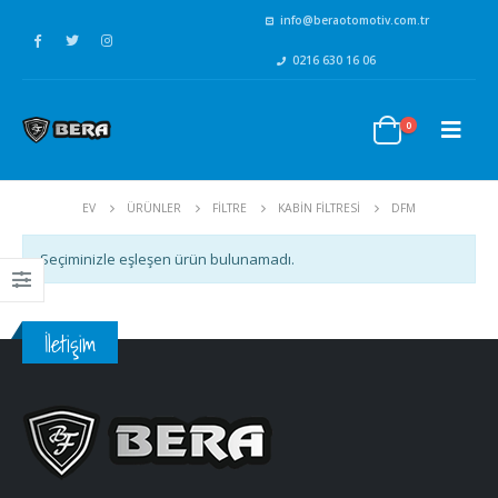
info@beraotomotiv.com.tr
0216 630 16 06
0
EV
ÜRÜNLER
FİLTRE
KABİN FİLTRESİ
DFM
Seçiminizle eşleşen ürün bulunamadı.
İletişim