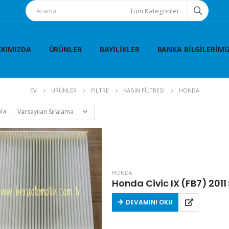
Tüm Kategoriler
KIMIZDA
ÜRÜNLER
BAYILIKLER
BANKA BILGILERIMI
EV
ÜRÜNLER
FİLTRE
KABİN FİLTRESİ
HONDA
la:
HONDA
Honda Civic IX (FB7) 2011 S
DEVAMINI OKU