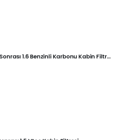
Honda Civic IX (FB7) 2011 Sonrası 1.6 Benzinli Karbonu Kabin Filtresi