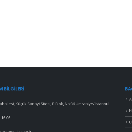
IM BILGILERI
BA
A
hallesi, Küçük Sanayi Sitesi, B Blok, No:36 Ümraniye/İstanbul
H
 16 06
Ü
raotomotiv.com.tr