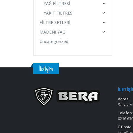
YAĞ FİLTRESİ
YAKIT FİLTRESİ
FİLTRE SETLERİ
MADENİ YAĞ
Uncategorized
İletişim
İLETIŞ
Adres:
Saray Ma
Telefon:
0216 630
E-Posta:
info@be