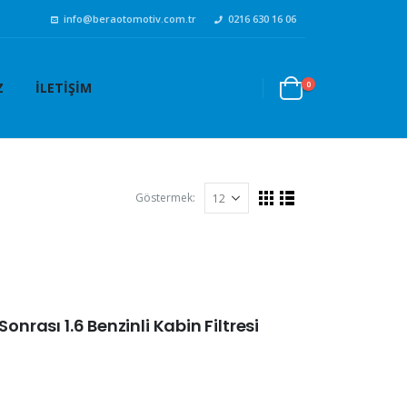
info@beraotomotiv.com.tr
0216 630 16 06
0
Z
İLETIŞIM
Göstermek:
onrası 1.6 Benzinli Kabin Filtresi