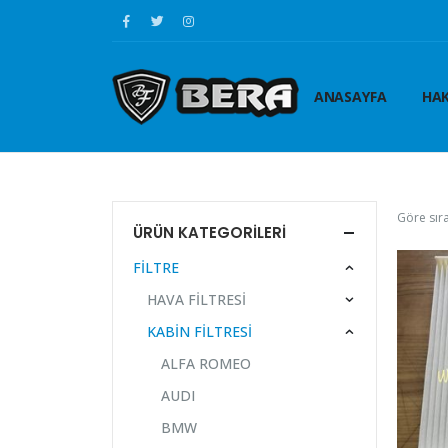
ANASAYFA
HAK
Göre sıra
ÜRÜN KATEGORILERI
FİLTRE
HAVA FİLTRESİ
KABİN FİLTRESİ
ALFA ROMEO
AUDI
BMW