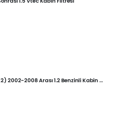
nrası 1.5 Vtec Kabin Filtresi
Honda Jazz II (GD,GE3,GE2) 2002-2008 Arası 1.2 Benzinli Kabin Filtresi