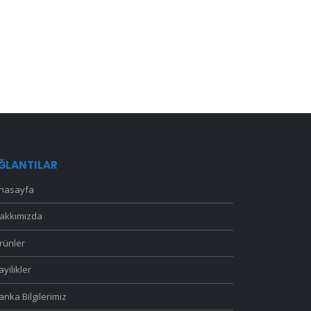
ĞLANTILAR
nasayfa
akkımızda
rünler
ayilikler
anka Bilgilerimiz