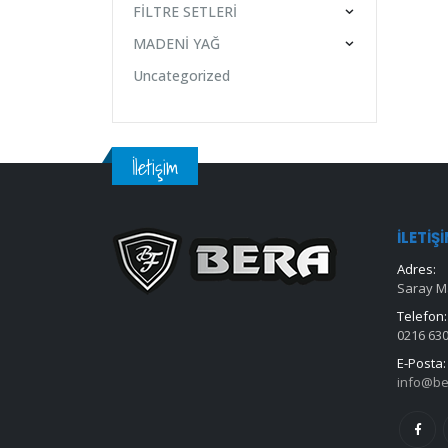
FİLTRE SETLERİ
MADENİ YAĞ
Uncategorized
İletişim
İLETIŞ
Adres:
Saray Ma
Telefon:
0216 630
E-Posta:
info@be