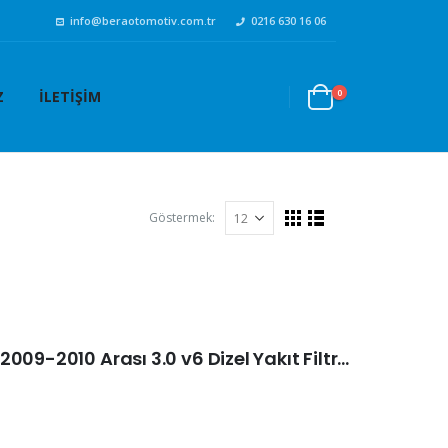
info@beraotomotiv.com.tr
0216 630 16 06
0
Z
İLETIŞIM
Göstermek:
Porsche Cayenne I (9PA) 2009-2010 Arası 3.0 v6 Dizel Yakıt Filtresi