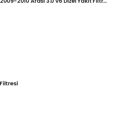
Porsche Cayenne I (9PA) 2009-2010 Arası 3.0 v6 Dizel Yakıt Filtresi
iltresi