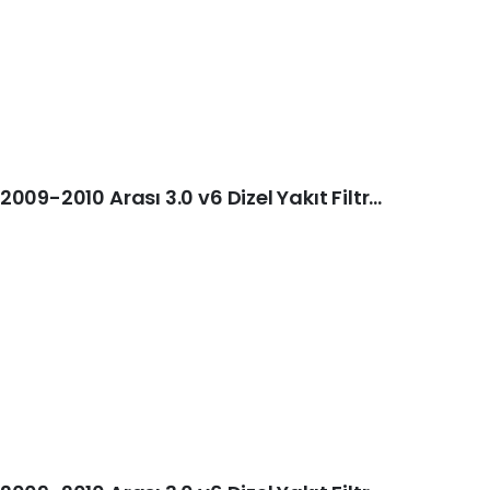
Porsche Cayenne I (9PA) 2009-2010 Arası 3.0 v6 Dizel Yakıt Filtresi