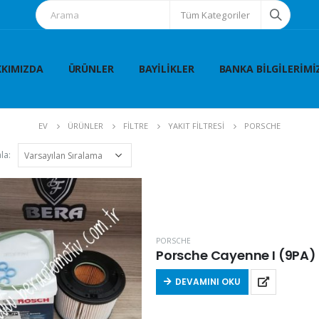
Tüm Kategoriler
KIMIZDA
ÜRÜNLER
BAYILIKLER
BANKA BILGILERIMI
EV
ÜRÜNLER
FİLTRE
YAKIT FİLTRESİ
PORSCHE
la:
PORSCHE
DEVAMINI OKU