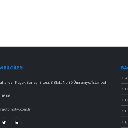
IM BILGILERI
BA
A
hallesi, Küçük Sanayi Sitesi, B Blok, No:36 Ümraniye/İstanbul
H
 16 06
Ü
raotomotiv.com.tr
B
B