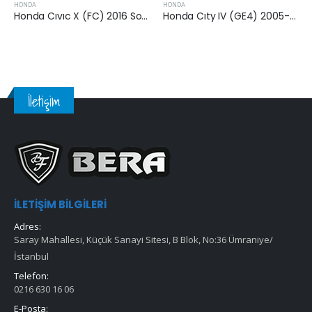
HONDA
HONDA
1.5 VTEC Hava Filtresi
Honda Cıty IV (GE4) 2005-2008 Arası 1.3 Benzinli Hava Filtresi
Honda Cıvıc IX (FK,FK1) 2012 Sonrası 1.4 i-VTEC Hava Filtresi
İletişim
İLETIŞIM BILGILERI
Adres:
Saray Mahallesi, Küçük Sanayi Sitesi, B Blok, No:36 Ümraniye/
İstanbul
Telefon:
0216 630 16 06
E-Posta: