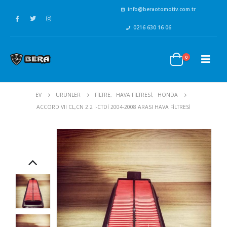
info@beraotomotiv.com.tr
0216 630 16 06
0
EV
ÜRÜNLER
FİLTRE
,
HAVA FİLTRESİ
,
HONDA
ACCORD VII CL,CN 2.2 I-CTDI 2004-2008 ARASI HAVA FILTRESI