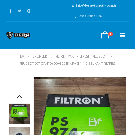
info@beraotomotiv.com.tr
0216 630 16 06
0
EV
ÜRÜNLER
FİLTRE
,
YAKIT FİLTRESİ
,
PEUGEOT
PEUGEOT 207 (DV4TD) 2006-2015 ARASI 1.4 DIZEL YAKIT FILTRESI