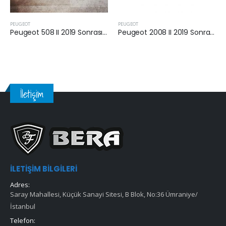
UGEOT
PEUGEOT
PEUGE
Peugeot 508 II 2019 Sonrası 1.5 Dizel Yakıt Filtresi
Peugeot 2008 II 2019 Sonrası 1.5 Dizel Yakıt Filtresi
İletişim
İLETIŞIM BILGILERI
Adres:
Saray Mahallesi, Küçük Sanayi Sitesi, B Blok, No:36 Ümraniye/
İstanbul
Telefon: