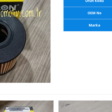
Ürün Kodu
OEM No
Marka