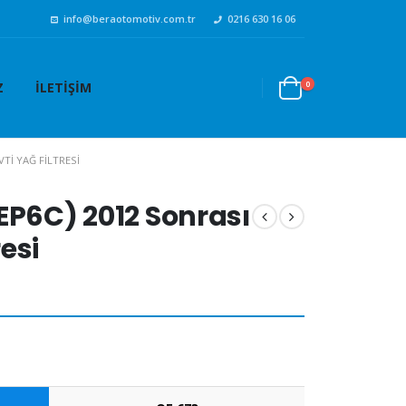
info@beraotomotiv.com.tr
0216 630 16 06
0
Z
İLETIŞIM
VTI YAĞ FILTRESI
EP6C) 2012 Sonrası
resi