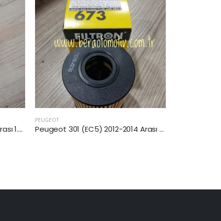
PEUGEOT
PEUGEOT
Peugeot 301 (EC5) 2012-2014 Arası 1.6 Vti Yağ Fİltresi
Peugeot 308 (EC5) 2013 Sonrası 1.6 Vti Yağ Filtresi