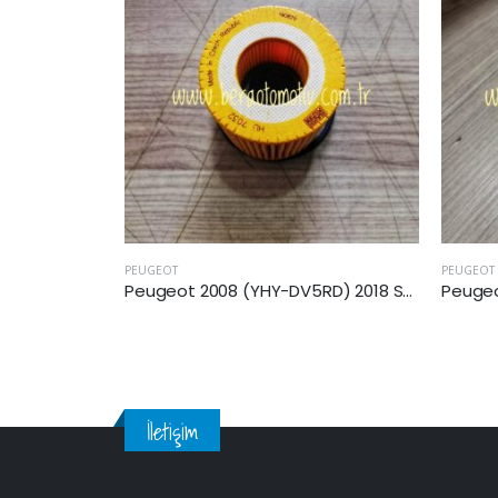
PEUGEOT
PEUGEOT
Peugeot 2008 (YHY-DV5RD) 2018 Sonrası 1.5 BlueHDİ Yağ Filtresi
Peugeot 2008 (EP6C) 2013 Model 1.6 Vti Yağ Filtresi
İletişim