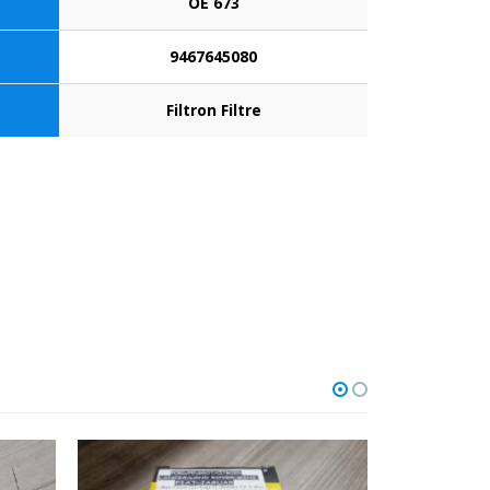
OE 673
9467645080
Filtron Filtre