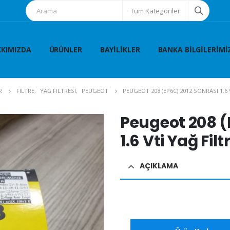
Tüm Kategoriler
KIMIZDA
ÜRÜNLER
BAYILIKLER
BANKA BILGILERIMI
R
FİLTRE
,
YAĞ FİLTRESİ
,
PEUGEOT
PEUGEOT 208 (EP6C) 2012 SONRASI 1.6 
Peugeot 208 (
1.6 Vti Yağ Filt
AÇIKLAMA