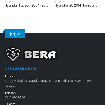
HYUNDAI
HYUNDAI
Hyundai Tucson 2004-2010 Sonrası 2.0 Crdi Hava Filtresi
Hyundai İ20 2014 Sonrası 1.4 Crdi Hava Filtresi
İletişim
İLETIŞIM BILGILERI
Adres:
Saray Mahallesi, Küçük Sanayi Sitesi, B Blok, No:36 Ümraniye/
İstanbul
Telefon:
0216 630 16 06
E-Posta: