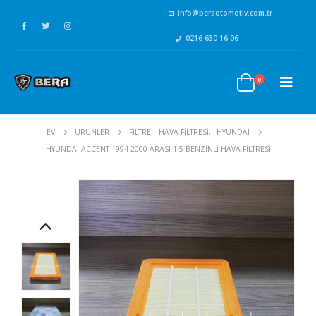
info@beraotomotiv.com.tr
0216 630 16 06
0
EV
ÜRÜNLER
FİLTRE
,
HAVA FİLTRESİ
,
HYUNDAI
HYUNDAI ACCENT 1994-2000 ARASI 1.5 BENZINLI HAVA FILTRESI