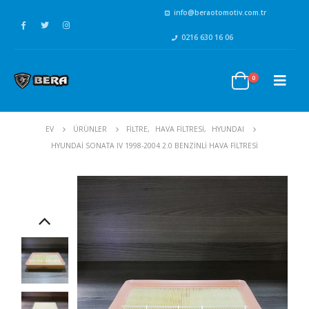
info@beraotomotiv.com.tr
0216 630 16 06
0
EV
ÜRÜNLER
FİLTRE
,
HAVA FİLTRESİ
,
HYUNDAI
HYUNDAI SONATA IV 1998-2004 2.0 BENZINLI HAVA FILTRESI