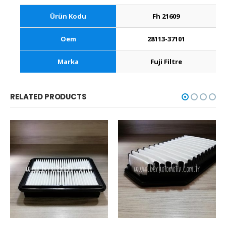
Ürün Kodu
Fh 21609
Oem
28113-37101
Marka
Fuji Filtre
RELATED PRODUCTS