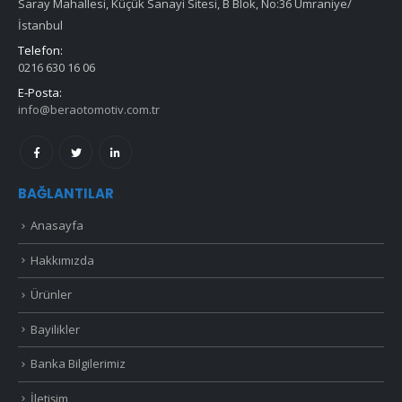
Saray Mahallesi, Küçük Sanayi Sitesi, B Blok, No:36 Ümraniye/
İstanbul
Telefon:
0216 630 16 06
E-Posta:
info@beraotomotiv.com.tr
BAĞLANTILAR
Anasayfa
Hakkımızda
Ürünler
Bayilikler
Banka Bilgilerimiz
İletişim