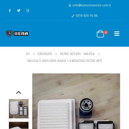
info@beraotomotiv.com.tr
0216 630 16 06
0
EV
ÜRÜNLER
FİLTRE SETLERİ
,
MAZDA
MAZDA 3 2003-2009 ARASI 1.6 BENZINLI FILTRE SETI