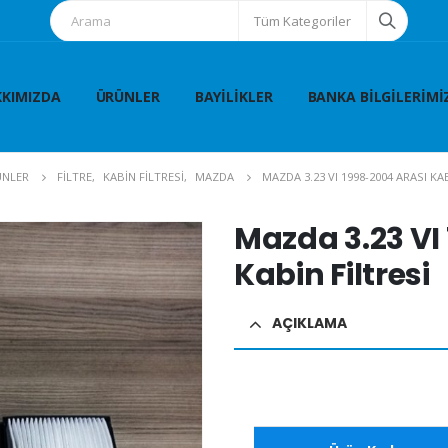
Tüm Kategoriler
KIMIZDA
ÜRÜNLER
BAYILIKLER
BANKA BILGILERIMI
NLER
FİLTRE
,
KABİN FİLTRESİ
,
MAZDA
MAZDA 3.23 VI 1998-2004 ARASI KA
Mazda 3.23 VI
Kabin Filtresi
AÇIKLAMA