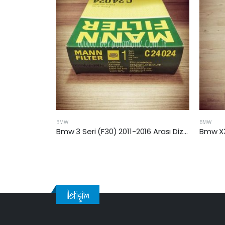
BMW
BM
Bmw 3 Seri (F30) 2011-2016 Arası Dizel Hava Filtresi
Bmw X3 (E83) 07-10 Arası 2.0 Dizel Hava Filtresi
İletişim