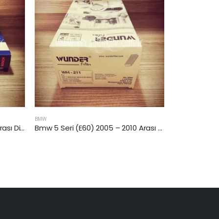
BMW
AUDI
Bmw 5 Seri (E60) 2005 – 2010 Arası 5.20 Dizel Hava Filtresi
Bmw X5 (E70) 2007 – 2010 Arası 3.0 Dizel Hava Filtresi