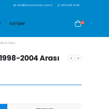
info@beraotomotiv.com.tr
0216 630 16 06
0
Z
İLETIŞIM
BIN FILTRESI
 1998-2004 Arası