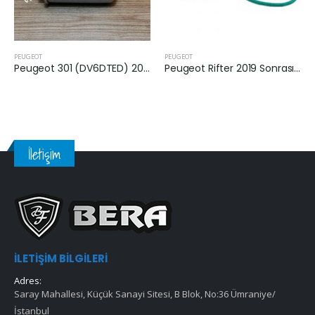
PEUGEOT
PEUGEOT
Peugeot 301 (DV6DTED) 2013 Sonrası 1.6 Dizel Yakıt Filtresi
Peugeot Rifter 2019 Sonrası 1.5 Dizel Yakıt Filtresi
İletişim
İLETIŞIM BILGILERI
Adres:
Saray Mahallesi, Küçük Sanayi Sitesi, B Blok, No:36 Ümraniye/
İstanbul