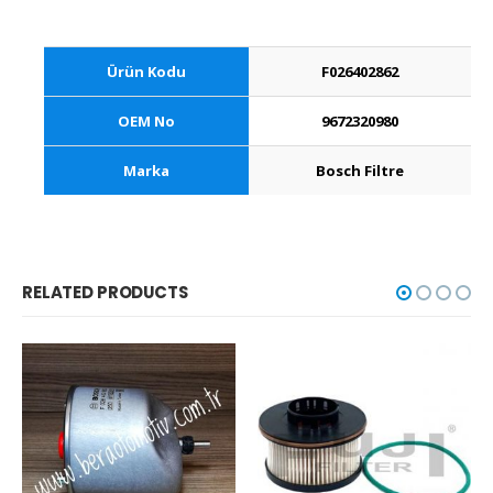
Ürün Kodu
F026402862
OEM No
9672320980
Marka
Bosch Filtre
RELATED PRODUCTS