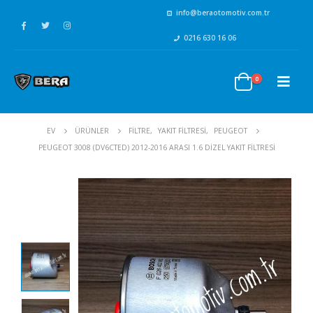
info@beraotomotiv.com.tr
0216 630 16 06
0
EV
ÜRÜNLER
FİLTRE
,
YAKIT FİLTRESİ
,
PEUGEOT
PEUGEOT 3008 (DV6CTED) 2012-2016 ARASI 1.6 DIZEL YAKIT FILTRESI