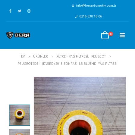
info@beraotomotiv.com.tr
0216 630 16 06
0
EV
ÜRÜNLER
FİLTRE
,
YAĞ FİLTRESİ
,
PEUGEOT
PEUGEOT 308 II (DV5RD) 2018 SONRASI 1.5 BLUEHDİ YAĞ FILTRESI