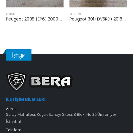
PEUGEOT
PEUGEOT
Peugeot 2008 (EP6) 2009 Sonrası 1.6 Vti Yağ Filtresi
Peugeot 301 (DV5RD) 2018 Sonrası 1.5 BlueHDİ Yağ Filtresi
İletişim
İLETIŞIM BILGILERI
Adres:
Saray Mahallesi, Küçük Sanayi Sitesi, B Blok, No:36 Ümraniye/
İstanbul
Telefon: