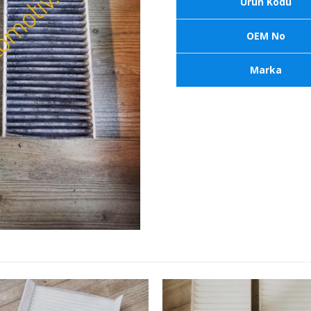
Ürün Kodu
OEM No
Marka