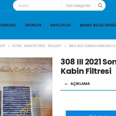
Tüm Kategoriler
KIMIZDA
ÜRÜNLER
BAYILIKLER
BANKA BILGILERIMI
LER
FİLTRE
,
KABİN FİLTRESİ
,
PEUGEOT
308 III 2021 SONRASI KARBONLU K
308 III 2021 S
Kabin Filtresi
AÇIKLAMA