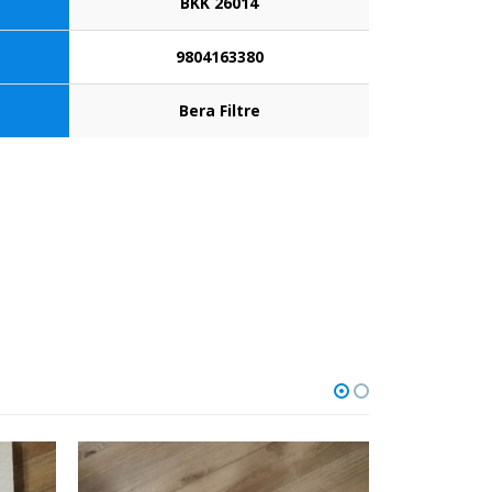
BKK 26014
9804163380
Bera Filtre