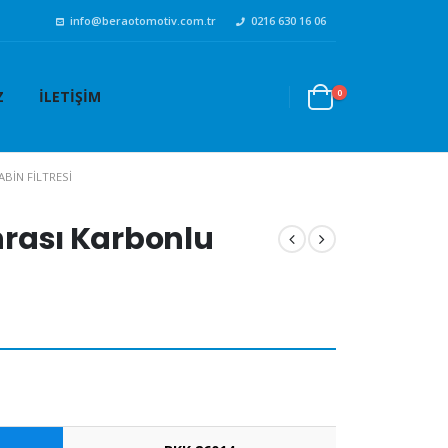
info@beraotomotiv.com.tr
0216 630 16 06
0
Z
İLETIŞIM
ABIN FILTRESI
onrası Karbonlu