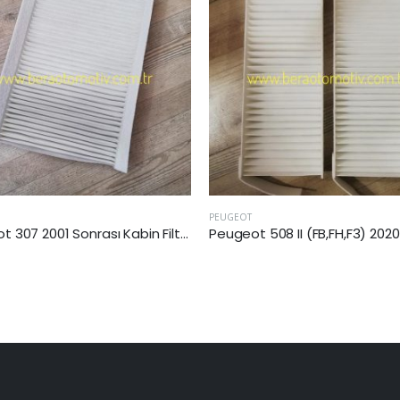
PEUGEOT
Peugeot 508 II (FB,FH,F3) 2020 Sonrası Kabin Filtresi