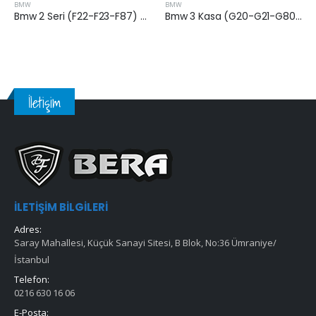
BMW
BMW
Bmw 2 Seri (F22-F23-F87) Kabin Filtresi
Bmw 3 Kasa (G20-G21-G80-G81) 2020 Sonrası Kabin Filtresi
İletişim
İLETIŞIM BILGILERI
Adres:
Saray Mahallesi, Küçük Sanayi Sitesi, B Blok, No:36 Ümraniye/
İstanbul
Telefon:
0216 630 16 06
E-Posta: