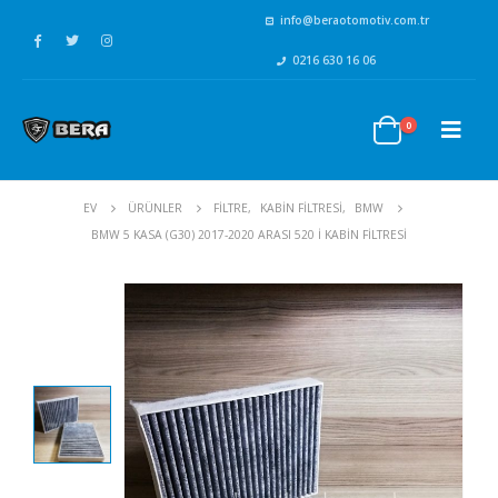
info@beraotomotiv.com.tr
0216 630 16 06
0
EV
ÜRÜNLER
FİLTRE
,
KABİN FİLTRESİ
,
BMW
BMW 5 KASA (G30) 2017-2020 ARASI 520 I KABIN FILTRESI