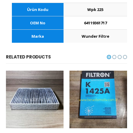
Ürün Kodu
Wpk 225
OEM No
64119361717
Marka
Wunder Filtre
RELATED PRODUCTS