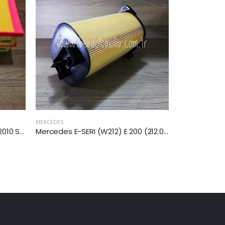
MERCEDES
MERCEDES
Mercedes E-SERI (W212) E 200 (212.034) 2013-2016 Arası Hava Filtresi
Mercedes A-SERi (W176) A 180 CDI 2012-2018 Arası Hava Filtresi