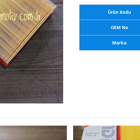
Ürün Kodu
OEM No
Marka