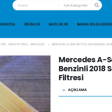
Tüm Kategoriler
KIMIZDA
ÜRÜNLER
BAYILIKLER
BANKA BILGILERIMI
LTRE
,
HAVA FİLTRESİ
,
MERCEDES
MERCEDES A-SERI (W177) A 200 BENZINLI 201
Mercedes A-Se
Benzinli 2018
Filtresi
AÇIKLAMA