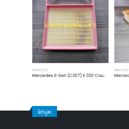
MERCEDES
MERCEDE
Mercedes E-Seri (C207) E 320 Coupe (207.362) 2014-2016 Arası Hava Filtresi
Mercedes E200 D (W124 Kasa) 1993-1995 Arası Hava Filtresi
İletişim