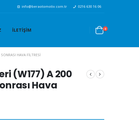
info@beraotomotiv.com.tr
0216 630 16 06
0
Z
İLETIŞIM
8 SONRASI HAVA FILTRESI
ri (W177) A 200
 Sonrası Hava