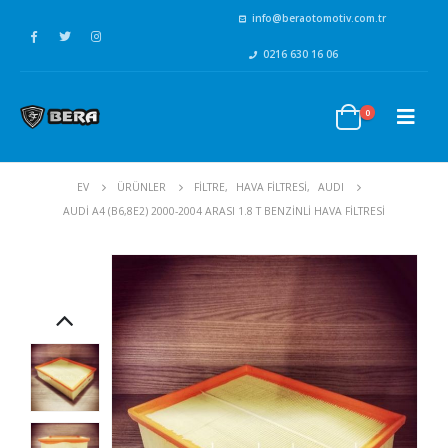
info@beraotomotiv.com.tr
0216 630 16 06
0
EV
ÜRÜNLER
FİLTRE
,
HAVA FİLTRESİ
,
AUDI
AUDI A4 (B6,8E2) 2000-2004 ARASI 1.8 T BENZINLI HAVA FILTRESI