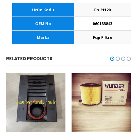
Ürün Kodu
Fh 21120
OEM No
06C133843
Marka
Fuji Filtre
RELATED PRODUCTS