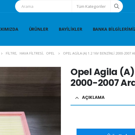
Tüm Kategoriler
KIMIZDA
ÜRÜNLER
BAYILIKLER
BANKA BILGILERIMI
FİLTRE
,
HAVA FİLTRESİ
,
OPEL
OPEL AGILA (A) 1.2 16V BENZINLI 2000-2007 
Opel Agila (A) 
2000-2007 Aras
AÇIKLAMA