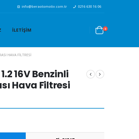
info@beraotomotiv.com.tr
0216 630 16 06
0
Z
İLETIŞIM
ARASI HAVA FILTRESI
1.2 16V Benzinli
ı Hava Filtresi