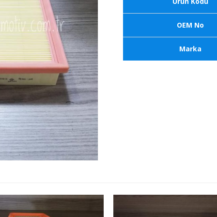
Ürün Kodu
OEM No
Marka