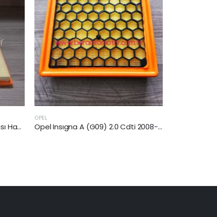
OPEL
OPEL
Opel Insıgna A (G09) 2.0 Cdti 2008-2017 Arası Hava Filtresi
Opel Astra J (P10) 1.3 Cdti 2009-2015 Arası Hava Filtresi