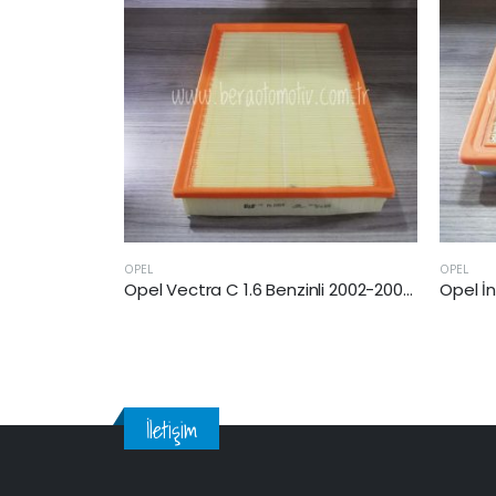
OPEL
OPEL
Opel Vectra C 1.6 Benzinli 2002-2008 Arası Hava Filtresi
Opel İnsigna B (Z18) 1.6 Cdti 2017 Sonrası Hava Filtresi
İletişim