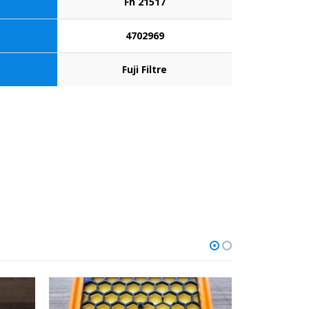
Fh 21517
4702969
Fuji Filtre