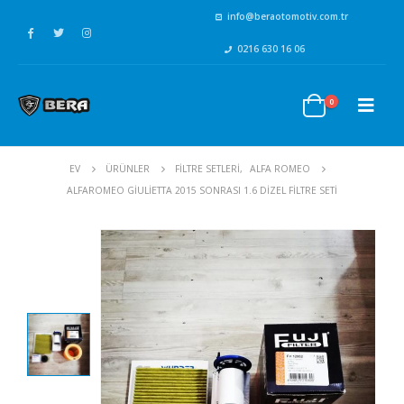
info@beraotomotiv.com.tr
0216 630 16 06
0
EV
ÜRÜNLER
FİLTRE SETLERİ
,
ALFA ROMEO
ALFAROMEO GIULIETTA 2015 SONRASI 1.6 DIZEL FILTRE SETI