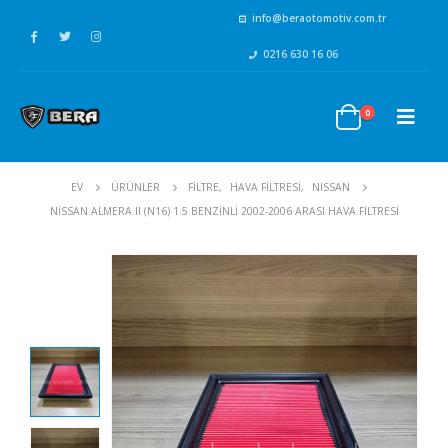
info@beraotomotiv.com.tr
0216 630 16 06
0
EV
ÜRÜNLER
FİLTRE
,
HAVA FİLTRESİ
,
NISSAN
NISSAN ALMERA II (N16) 1.5 BENZINLI 2002-2006 ARASI HAVA FILTRESI