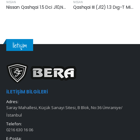
NISSAN
NISSAN
Nissan Qashqai 1.5 Dci J10,NJ10,JJ10E 2008-2013 Arası Hava Filtresi
Qashqai III (J12) 1.3 Dıg-T Mild-Hybrid 2021 Sonrası
İletişim
İLETIŞIM BILGILERI
Adres:
Saray Mahallesi, Küçük Sanayi Sitesi, B Blok, No:36 Ümraniye/
İstanbul
Telefon:
0216 630 16 06
E-Posta: