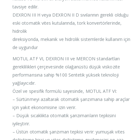
tavsiye edilir.
DEXRON III H veya DEXRON II D sıvılarının gerekli olduğu
eski otomatik vites kutularında, tork konvertörlerinde,
hidrolik
direksiyonda, mekanik ve hidrolik sistemlerde kullanım için
de uygundur
MOTUL ATF VI, DEXRON III ve MERCON standartları
gereklilikleri çerçevesinde olağanüstü düşük viskozite
performansına sahip %100 Sentetik yüksek teknoloji
yağlayıcıdır.
Özel ve spesifik formülü sayesinde, MOTUL ATF VI:
– Sürtünmeyi azaltarak otomatik şanzımana sahip araçlar
için yakıt ekonomisine izin verir.
– Düşük sıcaklıkta otomatik şanzımanların tepkisini
iyileştirir.
– Üstün otomatik şanzıman tepkisi verir: yumuşak vites
değiştirme hissi ve vites değiştirme gecikmesini en aza