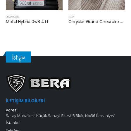
JEEP
ŞANZUMAN
Chrysler Grand Cheeroke VI 2011 Sonrası 3.0 Crd
Motul 75w80 1 Lt
İletişim
İLETIŞIM BILGILERI
Adres:
Saray Mahallesi, Küçük Sanayi Sitesi, B Blok, No:36 Ümraniye/
İstanbul
Telefon: