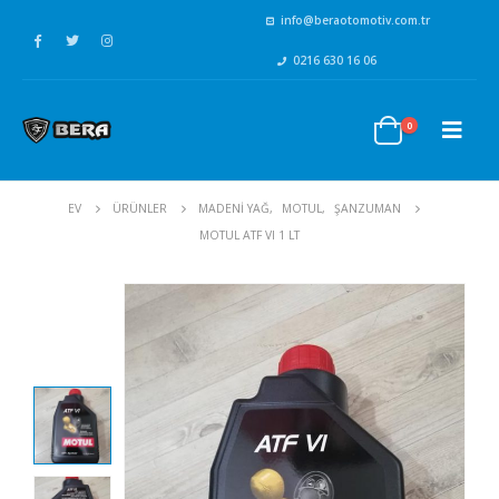
info@beraotomotiv.com.tr
0216 630 16 06
0
EV
ÜRÜNLER
MADENİ YAĞ
,
MOTUL
,
ŞANZUMAN
MOTUL ATF VI 1 LT