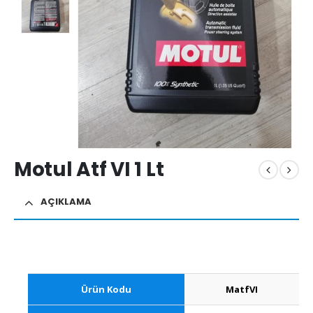
Motul Atf VI 1 Lt
AÇIKLAMA
Ürün Kodu
MatfVI