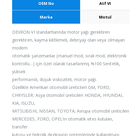
OEM No
Atf VI
Marka
Motul
DEXRON VI standartlarında motor yağı gerektiren
gerektiren, kayma kilitlemeli, debriyajı olan veya olmayan
modern
otomatik şanzımanlar (manuel mod, sıralı mod, elektronik
kontrollü…) için özel olarak tasarlanmış %100 Sentetik,
yüksek
performanslı, düşük viskoziteli, motor yağı.
Özellikle Amerikan otomobil üreticileri GM, FORD,
CHRYSLER; Asya otomobil üreticileri HONDA, HYUNDAI,
KIA, ISUZU,
MITSUBISHI, NISSAN, TOYOTA; Avrupa otomobil üreticileri
MERCEDES, FORD, OPEL’in otomatik vites kutuları,
transfer
kutusu ve hidrolik direksiyon sistemlerinde kullanılması