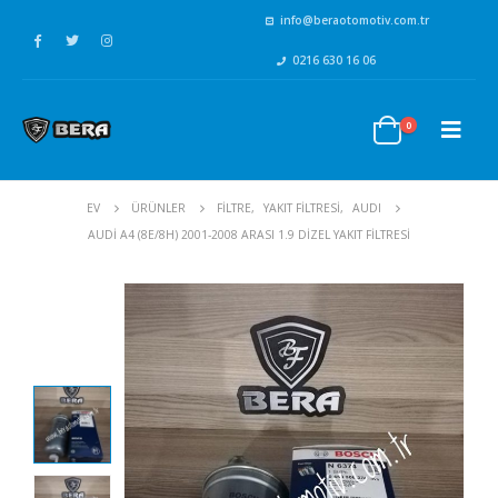
info@beraotomotiv.com.tr
0216 630 16 06
0
EV
ÜRÜNLER
FİLTRE
,
YAKIT FİLTRESİ
,
AUDI
AUDI A4 (8E/8H) 2001-2008 ARASI 1.9 DIZEL YAKIT FILTRESI