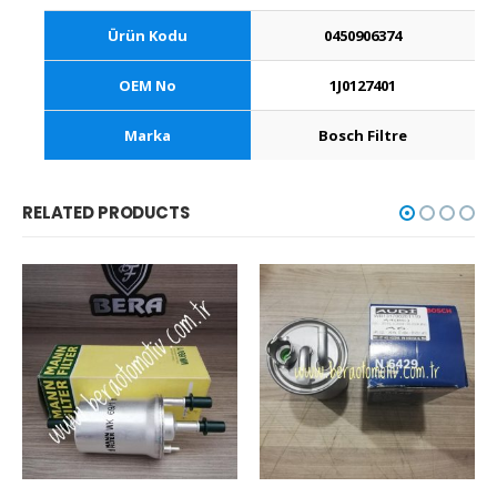
Ürün Kodu
0450906374
OEM No
1J0127401
Marka
Bosch Filtre
RELATED PRODUCTS