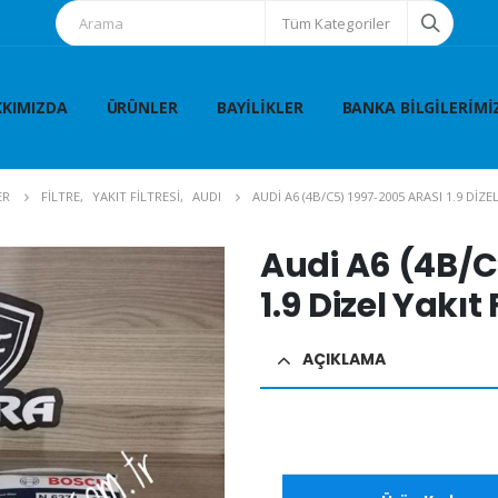
Tüm Kategoriler
KIMIZDA
ÜRÜNLER
BAYILIKLER
BANKA BILGILERIMI
ER
FİLTRE
,
YAKIT FİLTRESİ
,
AUDI
AUDI A6 (4B/C5) 1997-2005 ARASI 1.9 DIZE
Audi A6 (4B/C
1.9 Dizel Yakıt 
AÇIKLAMA