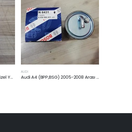
AUDI
HONDA
Audi A4 (BPP,BSG) 2005-2008 Arası 2.7 TDI V6 Yakıt Filtresi
Audi A6 (4F/C6) 2004-2011 Arası 2.7 Dizel Yakıt Filtresi