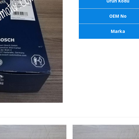
Ürün Kodu
OEM No
Marka