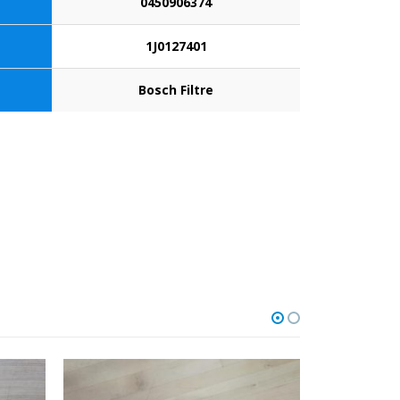
0450906374
1J0127401
Bosch Filtre