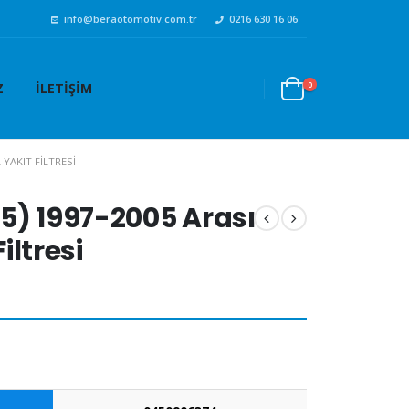
info@beraotomotiv.com.tr
0216 630 16 06
0
Z
İLETIŞIM
L YAKIT FILTRESI
5) 1997-2005 Arası
Filtresi