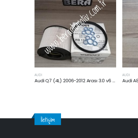
AUDI
AUDI
Audi Q7 (4L) 2006-2012 Arası 3.0 v6 Dizel Yakıt Filtresi
Audi A8 2003-2010 Arası 3.0 V6 Dizel Yakıt Filtresi
İletişim