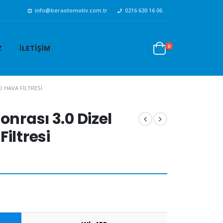
info@beraotomotiv.com.tr
0216 630 16 06
0
Z
İLETIŞIM
O HAVA FILTRESI
onrası 3.0 Dizel
iltresi