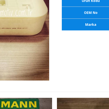
Ürün Kodu
OEM No
Marka