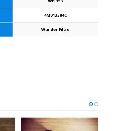
Wh 153
4M013384C
Wunder Filtre