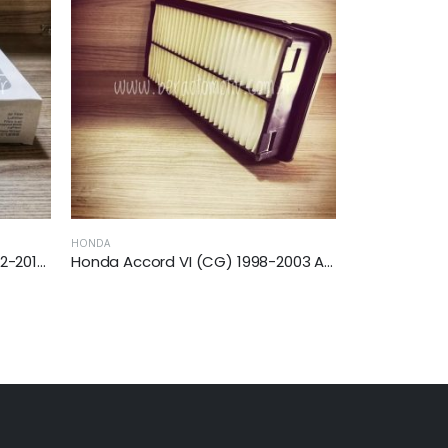
BMW
AUDI
Honda Accord VI (CG) 1998-2003 Arası 3.0 V6 24V Hava Filtresi
Bmw X5 (E70) xDrive 2010-2013 Arası 3.0 Dizel Yağ Filtresi