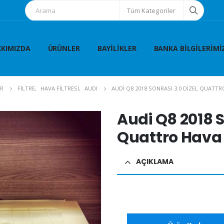
Tüm Kategoriler
KIMIZDA
ÜRÜNLER
BAYILIKLER
BANKA BILGILERIMI
R
FİLTRE
,
HAVA FİLTRESİ
,
AUDI
AUDI Q8 2018 SONRASI 3.0 DIZEL QUATTR
Audi Q8 2018 S
Quattro Hava F
AÇIKLAMA