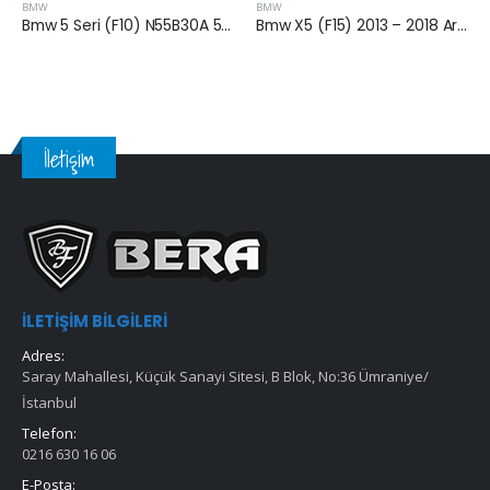
BMW
BMW
Bmw X5 (F15) 2013 – 2018 Arası 5.0 Benzinli Hava Filtresi Hava Filtresi
Bmw 3 Seri (F30) 2011-2015 Arası Benzinli Hava Filtresi
İletişim
İLETIŞIM BILGILERI
Adres:
Saray Mahallesi, Küçük Sanayi Sitesi, B Blok, No:36 Ümraniye/
İstanbul
Telefon:
0216 630 16 06
E-Posta: