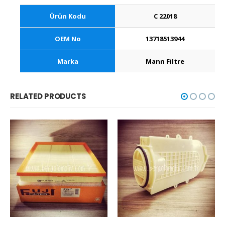
Ürün Kodu
C 22018
OEM No
13718513944
Marka
Mann Filtre
RELATED PRODUCTS