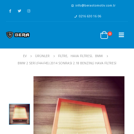
info@beraotomotiv.com.tr
0216 630 16 06
0
EV
ÜRÜNLER
FİLTRE
,
HAVA FİLTRESİ
,
BMW
BMW 2 SERI (F44-F45) 2014 SONRASI 2.18 BENZINLI HAVA FILTRESI