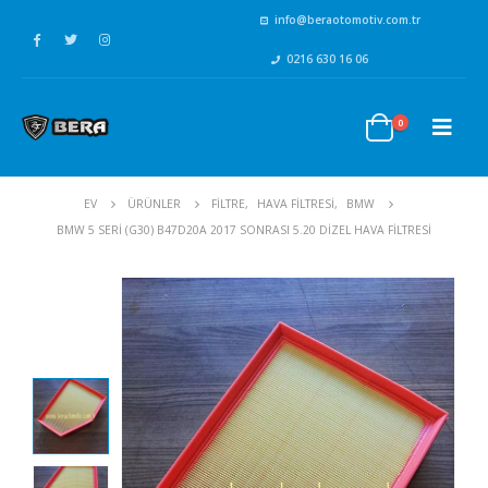
info@beraotomotiv.com.tr
0216 630 16 06
0
EV
ÜRÜNLER
FİLTRE
,
HAVA FİLTRESİ
,
BMW
BMW 5 SERI (G30) B47D20A 2017 SONRASI 5.20 DIZEL HAVA FILTRESI