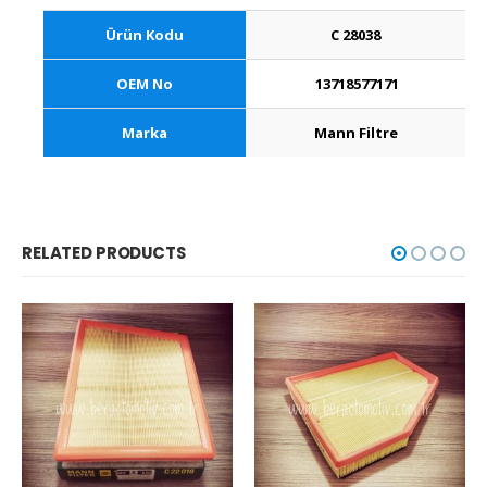
Ürün Kodu
C 28038
OEM No
13718577171
Marka
Mann Filtre
RELATED PRODUCTS