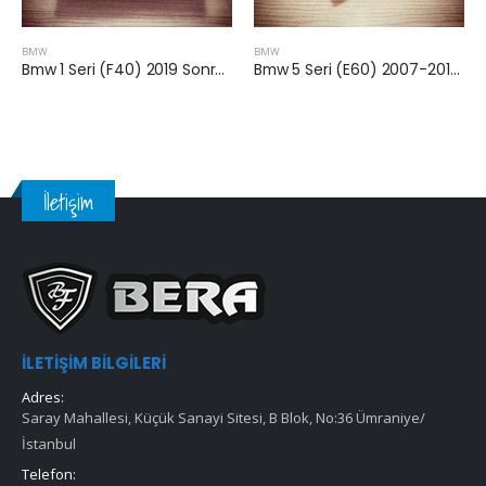
BMW
BMW
Bmw 1 Seri (F40) 2019 Sonrası 1.18 Benzinli Hava Filtresi
Bmw 5 Seri (E60) 2007-2010 Arası Hava Filtresi
Bmw 5 Seri (F30) B47D20 2014-2016 Arası 5.20 Dizel Hava Filtresi
İletişim
İLETIŞIM BILGILERI
Adres:
Saray Mahallesi, Küçük Sanayi Sitesi, B Blok, No:36 Ümraniye/
İstanbul
Telefon: