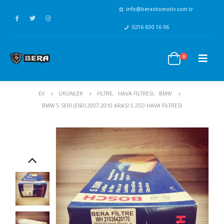
info@beraotomotiv.com.tr
0216 630 16 06
0
EV
ÜRÜNLER
FİLTRE
,
HAVA FİLTRESİ
,
BMW
BMW 5 SERI (E60) 2007-2010 ARASI 5.25D HAVA FILTRESI