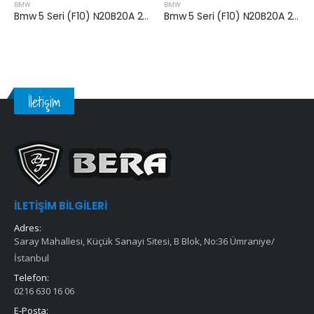
BMW
BMW
Bmw 5 Seri (F10) N20B20A 2011-2017 Arası 5.20 i Benzinli Hava Filtresi
Bmw 5 Seri (F10) N20B20A 2011-2017 Arası 5.20 i Benzinli Hava Filtresi
İletişim
İLETIŞIM BILGILERI
Adres:
Saray Mahallesi, Küçük Sanayi Sitesi, B Blok, No:36 Ümraniye/
İstanbul
Telefon:
0216 630 16 06
E-Posta: