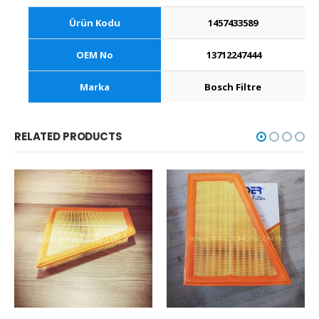
Ürün Kodu
1457433589
OEM No
13712247444
Marka
Bosch Filtre
RELATED PRODUCTS