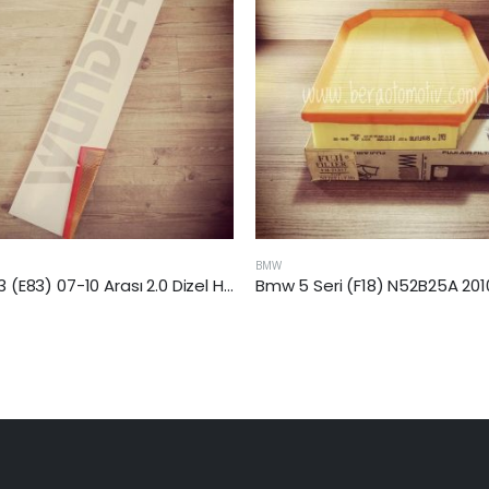
BMW
Bmw 5 Seri (F18) N52B25A 2010-2011 Arası 5.25 Benzinli Hava Filtresi