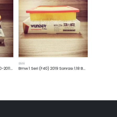
BMW
BMW
Bmw 1 Seri (F40) 2019 Sonrası 1.18 Benzinli Hava Filtresi
Bmw 7 Seri (E65) M54B30 2003-2005 Arası 7.30 i Benzinli Hava Filtresi