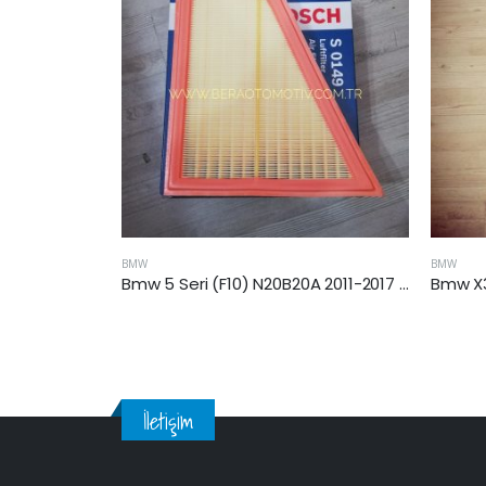
BMW
BMW
Bmw 5 Seri (F10) N20B20A 2011-2017 Arası 5.20 i Benzinli Hava Filtresi
Bmw X3 (E83) 07-10 Arası 2.0 Dizel Hava Filtresi
İletişim