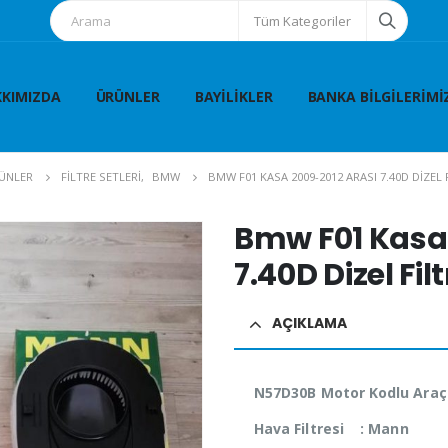
Tüm Kategoriler
KIMIZDA
ÜRÜNLER
BAYILIKLER
BANKA BILGILERIMI
ÜNLER
FİLTRE SETLERİ
,
BMW
BMW F01 KASA 2009-2012 ARASI 7.40D DIZEL 
Bmw F01 Kasa 
7.40D Dizel Filt
AÇIKLAMA
N57D30B Motor Kodlu Araç
Hava Filtresi : Mann