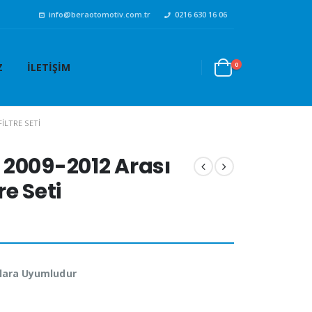
info@beraotomotiv.com.tr
0216 630 16 06
0
Z
İLETIŞIM
FILTRE SETI
2009-2012 Arası
re Seti
lara Uyumludur