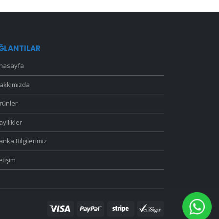
ĞLANTILAR
nasayfa
akkımızda
rünler
ayilikler
anka Bilgilerimiz
letişim