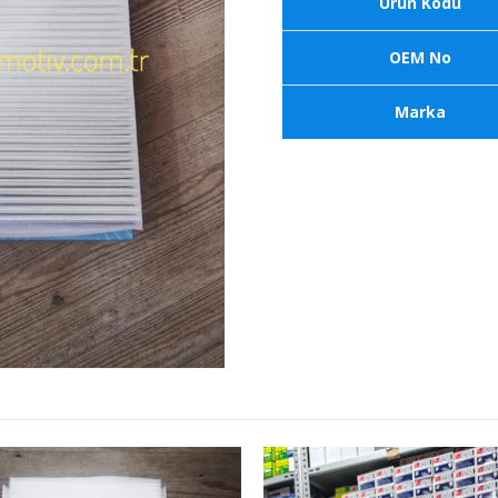
Ürün Kodu
OEM No
Marka