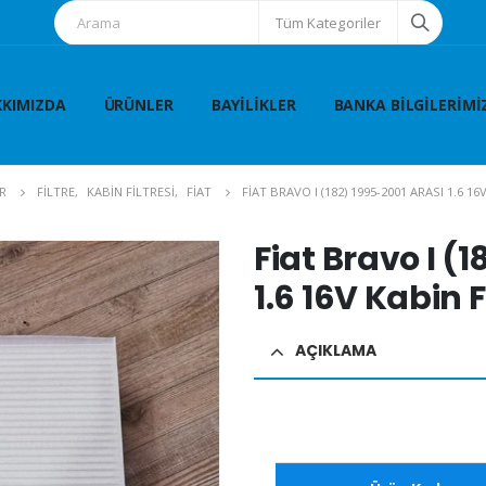
Tüm Kategoriler
KIMIZDA
ÜRÜNLER
BAYILIKLER
BANKA BILGILERIMI
R
FİLTRE
,
KABİN FİLTRESİ
,
FİAT
FIAT BRAVO I (182) 1995-2001 ARASI 1.6 16
Fiat Bravo I (
1.6 16V Kabin F
AÇIKLAMA