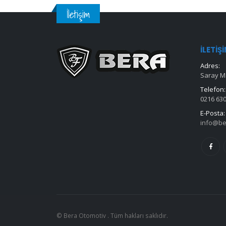
İletişim
İLETIŞ
Adres:
Saray Ma
Telefon:
0216 630
E-Posta:
info@be
© Bera Otomotiv . Tüm hakları saklıdır.