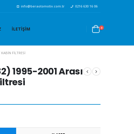
info@beraotomotiv.com.tr
0216 630 16 06
0
Z
İLETIŞIM
V KABIN FILTRESI
182) 1995-2001 Arası
iltresi