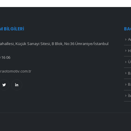
IM BILGILERI
BA
A
hallesi, Küçük Sanayi Sitesi, B Blok, No:36 Ümraniye/İstanbul
H
 16 06
Ü
raotomotiv.com.tr
B
B
İ