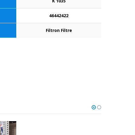
K 1035
46442422
Filtron Filtre