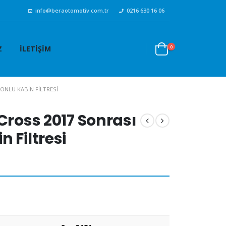
info@beraotomotiv.com.tr
0216 630 16 06
0
Z
İLETIŞIM
ONLU KABIN FILTRESI
Cross 2017 Sonrası
 Filtresi