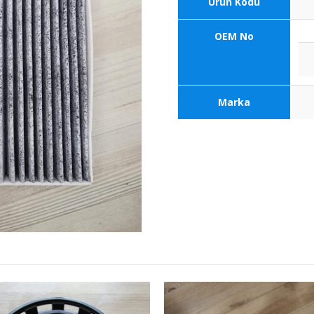
Ürün Kodu
OEM No
Marka