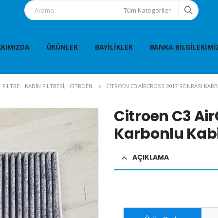
Tüm Kategoriler
KIMIZDA
ÜRÜNLER
BAYILIKLER
BANKA BILGILERIMI
FİLTRE
,
KABİN FİLTRESİ
,
CITROEN
CITROEN C3 AIRCROSS 2017 SONRASI KARB
Citroen C3 Air
Karbonlu Kabin
AÇIKLAMA