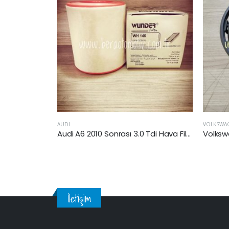
VOLKSWAGEN
CITROEN
Audi A6 2010 Sonrası 3.0 Tdi Hava Filtresi
Volkswagen Toureg (CR7) 2018 Sonrası 3.0 TDI 4 Motıon Yakıt Filtresi
C3 III 
İletişim