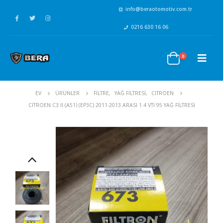
info@beraotomotiv.com.tr
0216 630 16 06
0
EV
ÜRÜNLER
FİLTRE
,
YAĞ FİLTRESİ
,
CITROEN
CITROEN C3 II (A51) (EP3C) 2011-2013 ARASI 1.4 VTI 95 YAĞ FILTRESI