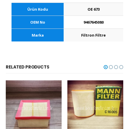
Ürün Kodu
OE 673
OEM No
9467645080
Marka
Filtron Filtre
RELATED PRODUCTS