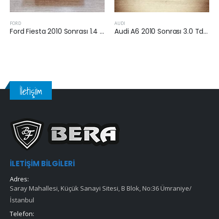
RD
AUDI
FORD
Ford Fiesta 2010 Sonrası 1.4 Tdci Hava Filtresi
Audi A6 2010 Sonrası 3.0 Tdi Hava Filtresi
İletişim
İLETIŞIM BILGILERI
Adres:
Saray Mahallesi, Küçük Sanayi Sitesi, B Blok, No:36 Ümraniye/
İstanbul
Telefon: