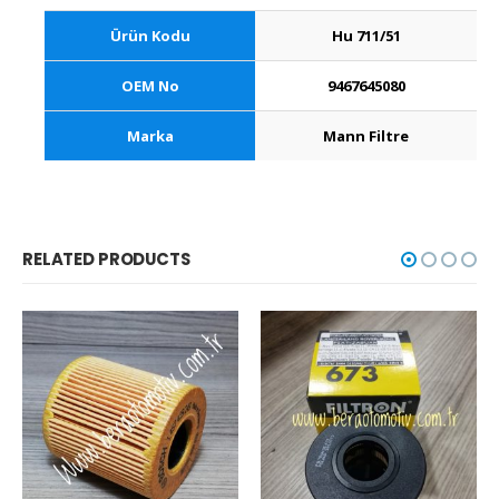
Ürün Kodu
Hu 711/51
OEM No
9467645080
Marka
Mann Filtre
RELATED PRODUCTS