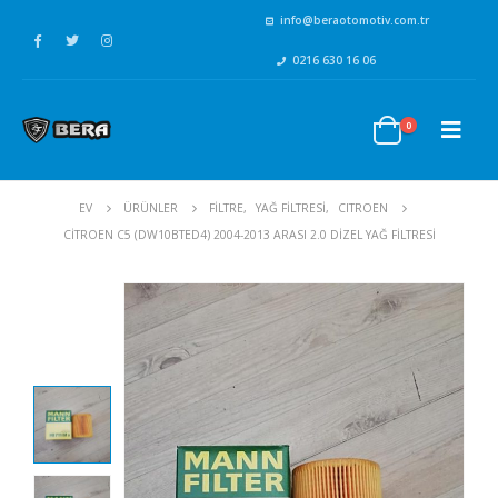
info@beraotomotiv.com.tr
0216 630 16 06
0
EV
ÜRÜNLER
FİLTRE
,
YAĞ FİLTRESİ
,
CITROEN
CITROEN C5 (DW10BTED4) 2004-2013 ARASI 2.0 DIZEL YAĞ FILTRESI