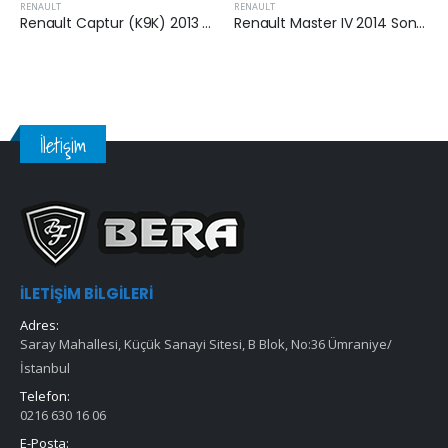
RENAULT
RENAULT
Renault Captur (K9K) 2013 Sonrası 1.5 Dizel Yakıt Filtresi
Renault Master IV 2014 Sonrası 2.3 Dci Yakıt Filtresi
İletişim
İLETIŞIM BILGILERI
Adres:
Saray Mahallesi, Küçük Sanayi Sitesi, B Blok, No:36 Ümraniye/
İstanbul
Telefon:
0216 630 16 06
E-Posta: