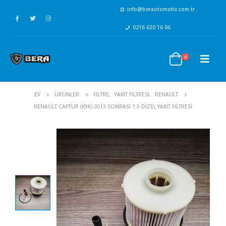
info@beraotomotiv.com.tr
0216 630 16 06
0
EV
ÜRÜNLER
FİLTRE
,
YAKIT FİLTRESİ
,
RENAULT
RENAULT CAPTUR (K9K) 2013 SONRASI 1.5 DIZEL YAKIT FILTRESI