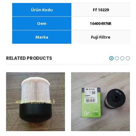
Ürün Kodu
Ff 10229
Oem
164004976R
Marka
Fuji Filtre
RELATED PRODUCTS