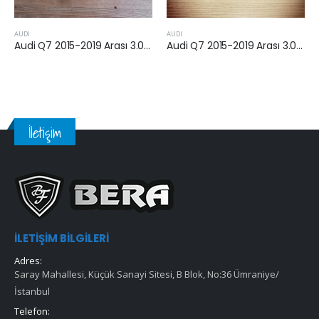
DI
AUDI
CHRYSL
Audi Q7 2015-2019 Arası 3.0 Dizel Hava Filtresi
Audi Q7 2015-2019 Arası 3.0 Dizel Hava Filtresi
İletişim
İLETIŞIM BILGILERI
Adres:
Saray Mahallesi, Küçük Sanayi Sitesi, B Blok, No:36 Ümraniye/
İstanbul
Telefon: