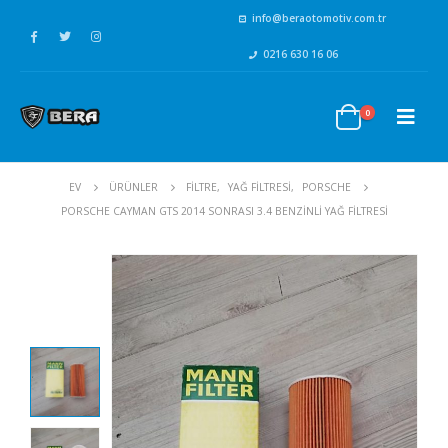
info@beraotomotiv.com.tr
0216 630 16 06
0
EV
ÜRÜNLER
FİLTRE
,
YAĞ FİLTRESİ
,
PORSCHE
PORSCHE CAYMAN GTS 2014 SONRASI 3.4 BENZINLI YAĞ FILTRESI