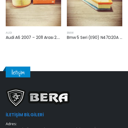
AUDI
BMW
Audi A6 2007 – 2011 Arası 2.0 Dizel Hava Filtresi
Bmw 5 Seri (E90) N47D20A 2007-2010 5.20 Arası Dizel Hava Filtresi
İletişim
İLETIŞIM BILGILERI
Adres: