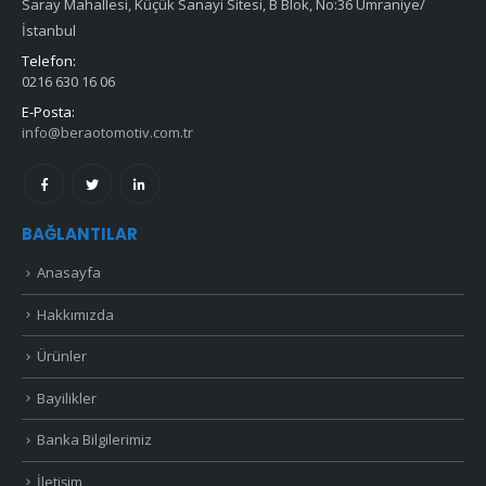
Saray Mahallesi, Küçük Sanayi Sitesi, B Blok, No:36 Ümraniye/
İstanbul
Telefon:
0216 630 16 06
E-Posta:
info@beraotomotiv.com.tr
BAĞLANTILAR
Anasayfa
Hakkımızda
Ürünler
Bayilikler
Banka Bilgilerimiz
İletişim