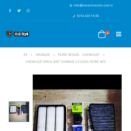
info@beraotomotiv.com.tr
0216 630 16 06
0
EV
ÜRÜNLER
FİLTRE SETLERİ
,
CHEVROLET
CHEVROLET EPICA 2007 SONRASI 2.0 DIZEL FILTRE SETI