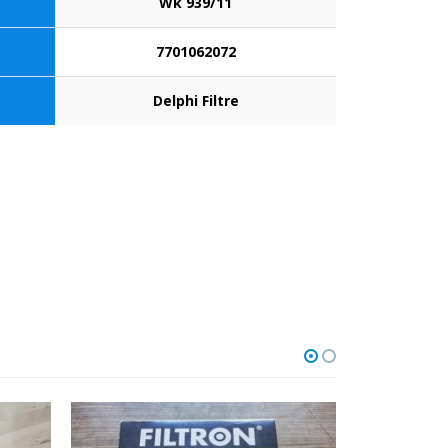
Wk 939/11
7701062072
Delphi Filtre