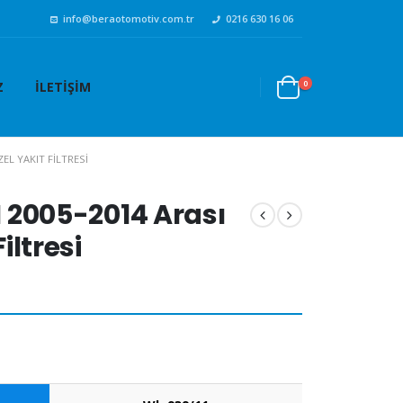
info@beraotomotiv.com.tr
0216 630 16 06
0
Z
İLETIŞIM
ZEL YAKIT FILTRESI
II 2005-2014 Arası
Filtresi