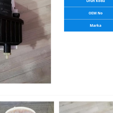
Ürün Kodu
OEM No
Marka