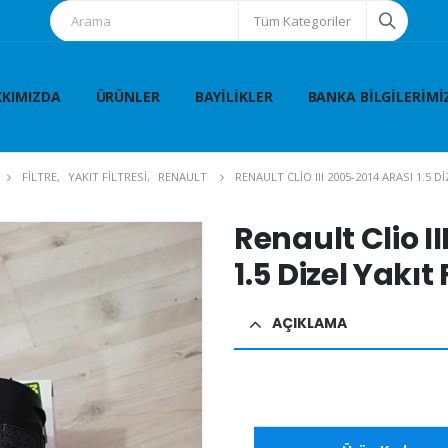
Tüm Kategoriler
KIMIZDA
ÜRÜNLER
BAYILIKLER
BANKA BILGILERIMI
FİLTRE
,
YAKIT FİLTRESİ
,
RENAULT
RENAULT CLIO III 2005-2014 ARASI 1.5 DI
Renault Clio I
1.5 Dizel Yakıt 
AÇIKLAMA