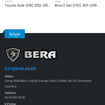
BMW
TOYOTA
Toyota Auris (E18) 2012-2018 Arası 1.4 D-4 Dizel Yakıt Filtresi
Bmw 3 Seri (F30) 2011-2016 Arası Dizel Hava Filtresi
İletişim
İLETIŞIM BILGILERI
Adres:
Saray Mahallesi, Küçük Sanayi Sitesi, B Blok, No:36 Ümraniye/
İstanbul
Telefon:
0216 630 16 06
E-Posta: