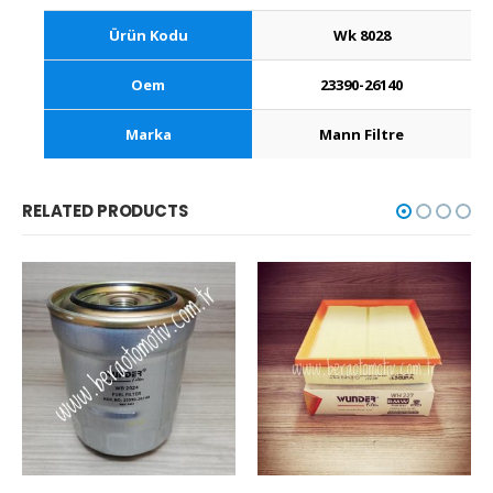
Ürün Kodu
Wk 8028
Oem
23390-26140
Marka
Mann Filtre
RELATED PRODUCTS