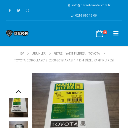
info@beraotomotiv.com.tr
0216 630 16 06
0
EV
ÜRÜNLER
FİLTRE
,
YAKIT FİLTRESİ
,
TOYOTA
TOYOTA COROLLA (E18) 2008-2018 ARASI 1.4 D-4 DIZEL YAKIT FILTRESI