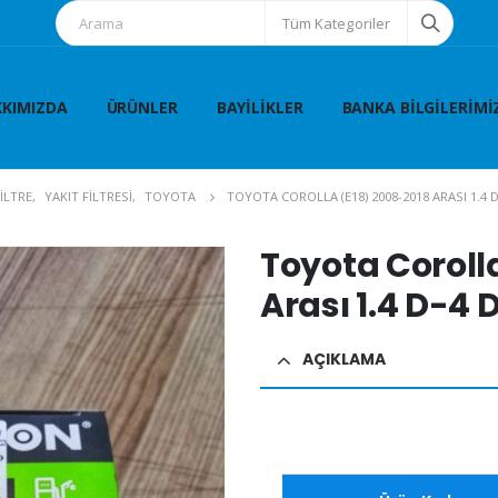
Tüm Kategoriler
KIMIZDA
ÜRÜNLER
BAYILIKLER
BANKA BILGILERIMI
İLTRE
,
YAKIT FİLTRESİ
,
TOYOTA
TOYOTA COROLLA (E18) 2008-2018 ARASI 1.4 D
Toyota Coroll
Arası 1.4 D-4 D
AÇIKLAMA