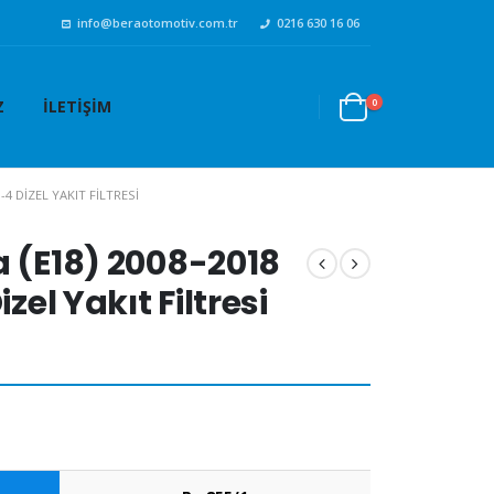
info@beraotomotiv.com.tr
0216 630 16 06
0
Z
İLETIŞIM
-4 DIZEL YAKIT FILTRESI
a (E18) 2008-2018
izel Yakıt Filtresi