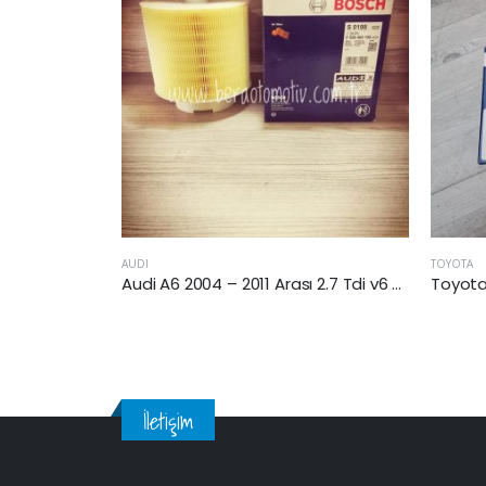
TOYOTA
AUDI
Audi A6 2004 – 2011 Arası 2.7 Tdi v6 Hava Filtresi
Toyota Yaris III (XP13) 2011 Sonrası 1.4 D4D Dizel Yakıt Filtresi
İletişim