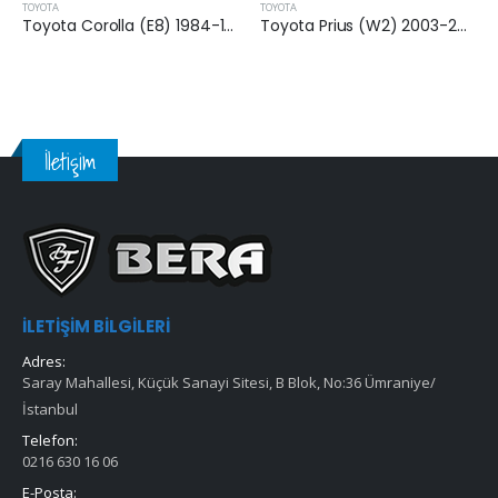
TOYOTA
TOYOTA
Toyota Corolla (E8) 1984-1987 Arası 1.3 Benzinli (Karbüratörlü) Hava Filtresi
Toyota Prius (W2) 2003-2009 Arası 1.5 Hybrid Hava Filtresi
İletişim
İLETIŞIM BILGILERI
Adres:
Saray Mahallesi, Küçük Sanayi Sitesi, B Blok, No:36 Ümraniye/
İstanbul
Telefon:
0216 630 16 06
E-Posta: