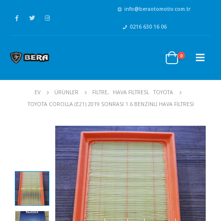
info@beraotomotiv.com.tr
0216 630 16 06
0
EV
ÜRÜNLER
FİLTRE
,
HAVA FİLTRESİ
,
TOYOTA
TOYOTA COROLLA (E21) 2019 SONRASI 1.6 BENZINLI HAVA FILTRESI