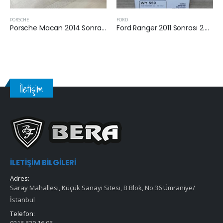
FORD
AUDI
Ford Ranger 2011 Sonrası 2.2 Tdci Yağ Filtresi
Audi A8 2011 Sonrası 3.0 Tdi Hava Filtresi
İletişim
İLETIŞIM BILGILERI
Adres:
Saray Mahallesi, Küçük Sanayi Sitesi, B Blok, No:36 Ümraniye/
İstanbul
Telefon: