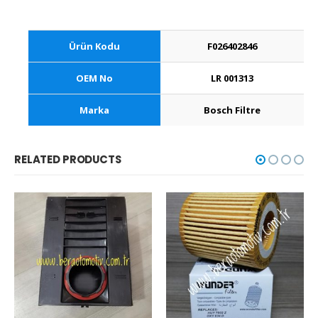
Ürün Kodu
F026402846
OEM No
LR 001313
Marka
Bosch Filtre
RELATED PRODUCTS