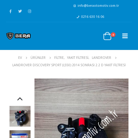
info@beraotomotiv.com.tr
0216 630 16 06
0
EV
ÜRÜNLER
FİLTRE
,
YAKIT FİLTRESİ
,
LANDROVER
LANDROVER DISCOVERY SPORT (L550) 2014 SONRASI 2.2 D YAKIT FILTRESI