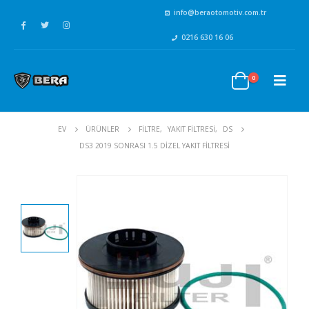
info@beraotomotiv.com.tr
0216 630 16 06
0
EV
ÜRÜNLER
FİLTRE
,
YAKIT FİLTRESİ
,
DS
DS3 2019 SONRASI 1.5 DIZEL YAKIT FILTRESI