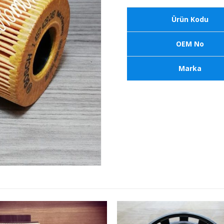
Ürün Kodu
OEM No
Marka