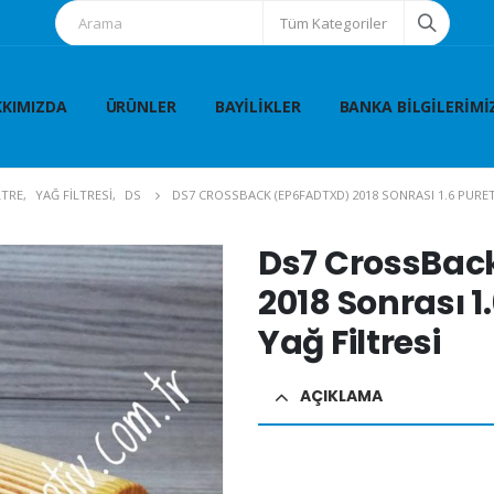
Tüm Kategoriler
KIMIZDA
ÜRÜNLER
BAYILIKLER
BANKA BILGILERIMI
LTRE
,
YAĞ FİLTRESİ
,
DS
DS7 CROSSBACK (EP6FADTXD) 2018 SONRASI 1.6 PURET
Ds7 CrossBac
2018 Sonrası 1
Yağ Filtresi
AÇIKLAMA