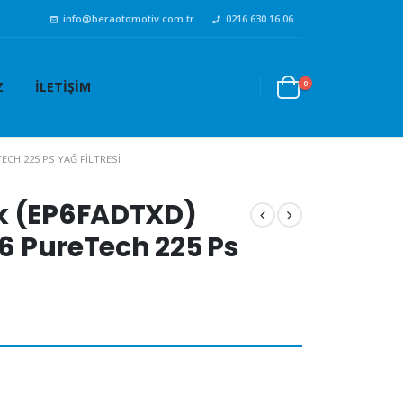
info@beraotomotiv.com.tr
0216 630 16 06
0
Z
İLETIŞIM
ECH 225 PS YAĞ FILTRESI
k (EP6FADTXD)
.6 PureTech 225 Ps