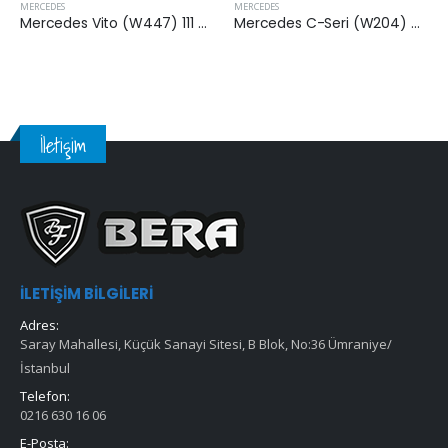
MERCEDES
MERCEDES
Mercedes Vito (W447) 111 CDI 2014 Sonrası Hava Filtresi
Mercedes C-Seri (W204) C 180 CGI 2007-2014 Arası Hava Filtresi
İletişim
İLETIŞIM BILGILERI
Adres:
Saray Mahallesi, Küçük Sanayi Sitesi, B Blok, No:36 Ümraniye/
İstanbul
Telefon:
0216 630 16 06
E-Posta: