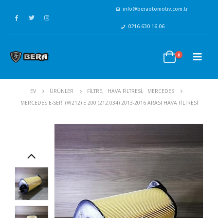
info@beraotomotiv.com.tr
0216 630 16 06
0
EV
ÜRÜNLER
FİLTRE
,
HAVA FİLTRESİ
,
MERCEDES
MERCEDES E-SERI (W212) E 200 (212.034) 2013-2016 ARASI HAVA FILTRESI