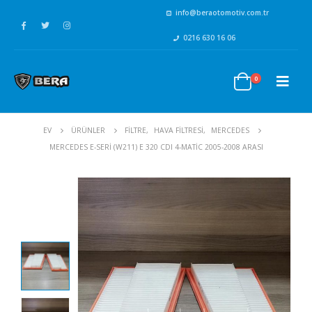
info@beraotomotiv.com.tr
0216 630 16 06
0
EV
ÜRÜNLER
FİLTRE
,
HAVA FİLTRESİ
,
MERCEDES
MERCEDES E-SERI (W211) E 320 CDI 4-MATIC 2005-2008 ARASI