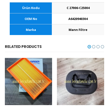
Ürün Kodu
C 27006-C25004
OEM No
A6420940304
Marka
Mann Filtre
RELATED PRODUCTS