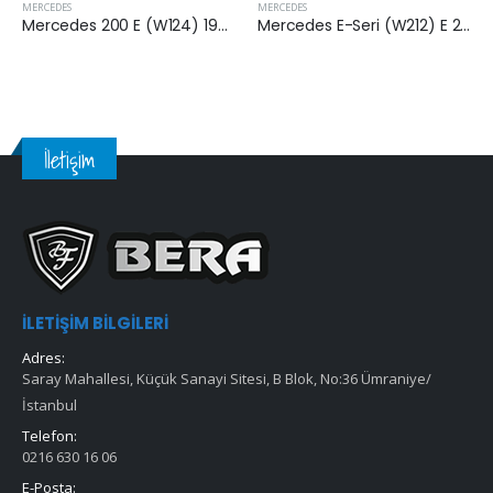
MERCEDES
MERCEDES
Mercedes 200 E (W124) 1992-1993 Arası Hava Filtresi
Mercedes E-Seri (W212) E 200 (212.034) 2013-2016 Arası Hava Filtresi
İletişim
İLETIŞIM BILGILERI
Adres:
Saray Mahallesi, Küçük Sanayi Sitesi, B Blok, No:36 Ümraniye/
İstanbul
Telefon:
0216 630 16 06
E-Posta: